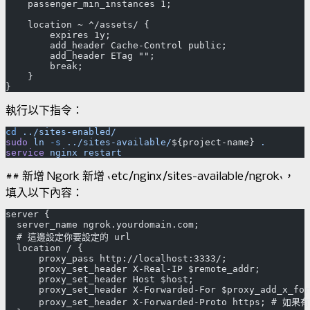
    passenger_min_instances 1;
    location ~ ^/assets/ {
        expires 1y;
        add_header Cache-Control public;
        add_header ETag "";
        break;
    }
執行以下指令：
cd
 ../sites-enabled/
sudo
 ln
 -s
 ../sites-available/
${project-name} 
.
service
 nginx
## 新增 Ngork 新增 `etc/nginx/sites-available/ngrok`，
填入以下內容：
server {
  server_name ngrok.yourdomain.com;
  # 這邊設定你要設定的 url
  location / {
      proxy_pass http://localhost:3333/;
      proxy_set_header X-Real-IP $remote_addr;
      proxy_set_header Host $host;
      proxy_set_header X-Forwarded-For $proxy_add_x_for
      proxy_set_header X-Forwarded-Proto https; # 