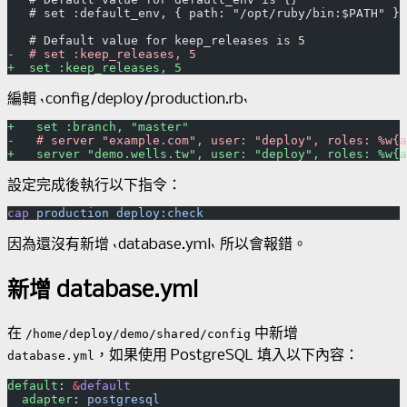
   # set :default_env, { path: "/opt/ruby/bin:$PATH" }
   # Default value for keep_releases is 5
-  # set :keep_releases, 5
編輯 `config/deploy/production.rb`
+   set :branch, "master"
-   # server "example.com", user: "deploy", roles: %w{
設定完成後執行以下指令：
cap
 production
因為還沒有新增 `database.yml` 所以會報錯。
新增 database.yml
在
中新增
/home/deploy/demo/shared/config
，如果使用 PostgreSQL 填入以下內容：
database.yml
default
: 
&
default
  adapter
: 
postgresql