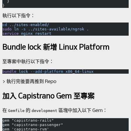
  }
執行以下指令：
cd
 ../sites-enabled/
sudo
 ln
 -s
 ../sites-available/ngrok
 .
service
 nginx
Bundle lock 新增 Linux Platform
至專案中執行以下指令：
bundle
 lock
 --add-platform
> 執行完後要再推到 Repo
加入 Capistrano Gem 至專案
在
的
區塊中加入以下 Gem：
Gemfile
development
gem "capistrano-rails"
gem "capistrano-passenger"