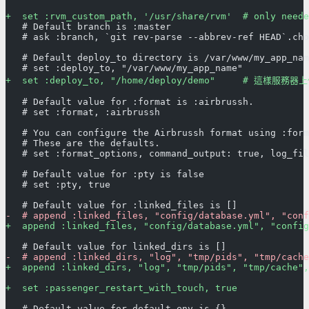
+  set :rvm_custom_path, '/usr/share/rvm'  # only neede
   # Default branch is :master
   # ask :branch, `git rev-parse --abbrev-ref HEAD`.cho
   # Default deploy_to directory is /var/www/my_app_nam
   # set :deploy_to, "/var/www/my_app_name"
+  set :deploy_to, "/home/deploy/demo"     #
   # Default value for :format is :airbrussh.
   # set :format, :airbrussh
   # You can configure the Airbrussh format using :form
   # These are the defaults.
   # set :format_options, command_output: true, log_fil
   # Default value for :pty is false
   # set :pty, true
   # Default value for :linked_files is []
-  # append :linked_files, "config/database.yml", "conf
+  append :linked_files, "config/database.yml", "config
   # Default value for linked_dirs is []
-  # append :linked_dirs, "log", "tmp/pids", "tmp/cache
+  append :linked_dirs, "log", "tmp/pids", "tmp/cache",
+  set :passenger_restart_with_touch, true
   # Default value for default_env is {}