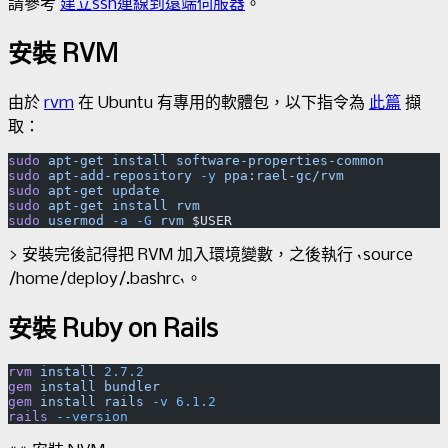
請參考
建立ssh連線到遠端伺服器
。
安裝 RVM
由於
rvm
在 Ubuntu 有專用的軟體包，以下指令為
此篇
擷
取：
sudo
 apt-get
 install
 software-properties-common
sudo
 apt-add-repository
 -y
 ppa:rael-gc/rvm
sudo
 apt-get
 update
sudo
 apt-get
 install
 rvm
sudo
 usermod
 -a
 -G
 rvm
 $USER
> 安裝完後記得把 RVM 加入環境變數，之後執行 `source
/home/deploy/.bashrc`。
安裝 Ruby on Rails
rvm
 install
 2.7.2
gem
 install
 bundler
gem
 install
 rails
 -v
 6.1.2
rails