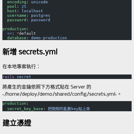
  encoding
: 
unicode
  pool
: 
25
  host
: 
localhost
  username
: 
postgres
  password
: 
password
production
:
  <<
: 
*
default
  database
: 
demo-production
新增 secrets.yml
在本地專案執行：
rails
將產生的金鑰依照下方格式貼在 Server 的
`/home/deploy/demo/shared/config/secrets.yml`。
production
:
  secret_key_base
: 
把剛剛的亂數key貼上來
建立憑證