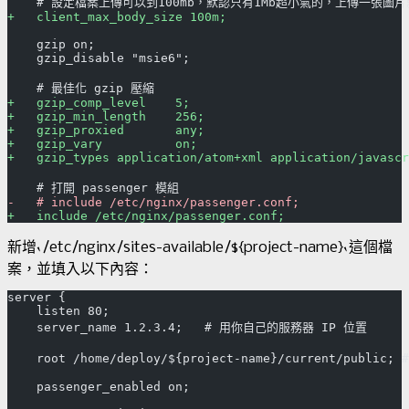
    # 設定檔案上傳可以到100mb，默認只有1Mb超小氣的，上傳一張圖
+   client_max_body_size 100m;
    gzip on;
    gzip_disable "msie6";
    # 最佳化 gzip 壓縮
+   gzip_comp_level    5;
+   gzip_min_length    256;
+   gzip_proxied       any;
+   gzip_vary          on;
+   gzip_types application/atom+xml application/javasc
    # 打開 passenger 模組
-   # include /etc/nginx/passenger.conf;
新增`/etc/nginx/sites-available/${project-name}`這個檔
案，並填入以下內容：
server {
    listen 80;
    server_name 1.2.3.4;   # 用你自己的服務器 IP 位置
    root /home/deploy/${project-name}/current/pub
    passenger_enabled on;