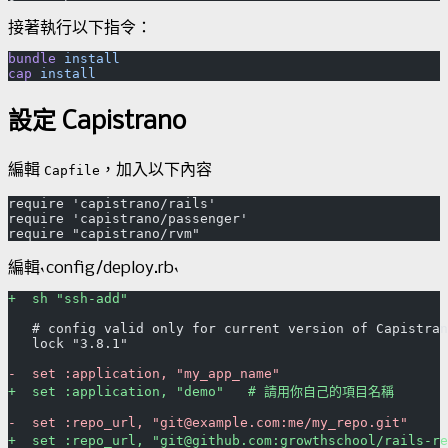
接著執行以下指令：
bundle
 install
cap
設定 Capistrano
編輯
，加入以下內容
Capfile
require 'capistrano/rails'
require 'capistrano/passenger'
編輯`config/deploy.rb`
+  sh "ssh-add"
   # config valid only for current version of Capistran
   lock "3.8.1"
-  set :application, "my_app_name"
+  set :application, "demo"   # 請用你自己的項目名稱
-  set :repo_url, "git@example.com:me/my_repo.git"
+  set :repo_url, "git@github.com:growthschool/rail