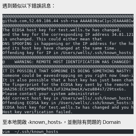
遇到類似以下錯誤訊息：
@@@@@@@@@@@@@@@@@@@@@@@@@@@@@@@@@@@@@@@@@@@@@@@@@@@@@@@
github.com,52.69.186.44 ssh-rsa AAAAB3NzaC1yc2EAAAABIwA
@@@@@@@@@@@@@@@@@@@@@@@@@@@@@@@@@@@@@@@@@@@@@@@@@@@@@@@
The ECDSA host key for test.wells.tw has changed,
and the key for the corresponding IP address 34.81.121.
is unchanged. This could either mean that
DNS SPOOFING is happening or the IP address for the hos
and its host key have changed at the same time.
Offending key for IP in /Users/wells/.ssh/known_hosts:9
@@@@@@@@@@@@@@@@@@@@@@@@@@@@@@@@@@@@@@@@@@@@@@@@@@@@@@@
@    WARNING: REMOTE HOST IDENTIFICATION HAS CHANGED!  
@@@@@@@@@@@@@@@@@@@@@@@@@@@@@@@@@@@@@@@@@@@@@@@@@@@@@@@
IT IS POSSIBLE THAT SOMEONE IS DOING SOMETHING NASTY!
Someone could be eavesdropping on you right now (man-i
It is also possible that a host key has just been chang
The fingerprint for the ECDSA key sent by the remote ho
SHA256:EC3r9M29PBWfOLIuF32Ha3meLK/wzu884s7/29tsxGs.
Please contact your system administrator.
Add correct host key in /Users/wells/.ssh/known_hosts t
Offending ECDSA key in /Users/wells/.ssh/known_hosts:3
ECDSA host key for test.wells.tw has changed and you ha
至本地開啟 `known_hosts`，並刪除有問題的 Domain