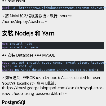
## 安裝 NVM
curl
 -o-
 https://raw.githubusercontent.com/nvm-sh/nvm/v
> 將 NVM 加入環境變數後，執行 `source
/home/deploy/.bashrc`。
安裝 Nodejs 和 Yarn
nvm
 install
 node
npm
 install
 -g
## 安裝 Database ### MySQL
sudo
 apt-get
 install
 mysql-common
 mysql-client
 libmysql
mysql
 -u
 root
 -p
CREATE
 DATABASE
 databasename
 CHARACTER
 SET
 utf8mb4
;
> 如果遇到 `ERROR 1698 (28000): Access denied for user
'root'@'localhost'` 參考 [此篇]
(https://mustgeorge.blogspot.com/2011/11/mysql-error-
1045-28000-using-password.html)。
PostgreSQL