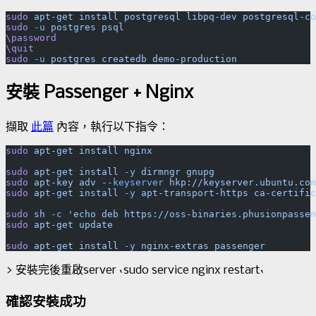
sudo
 apt-get
 install
 postgresql
 libpq-dev
 postgresql-co
sudo
 -u
 postgres
 psql
\password
\quit
sudo
 -u
 postgres
 createdb
安裝 Passenger + Nginx
擷取
此篇
內容，執行以下指令：
sudo
 apt-get
 install
 nginx
sudo
 apt-get
 install
 -y
 dirmngr
 gnupg
sudo
 apt-key
 adv
 --keyserver
 hkp://keyserver.ubuntu.com
sudo
 apt-get
 install
 -y
 apt-transport-https
 ca-certific
sudo
 sh
 -c
 'echo deb https://oss-binaries.phusionpassen
sudo
 apt-get
 update
sudo
 apt-get
 install
 -y
 nginx-extras
> 安裝完後重啟server `sudo service nginx restart`
確認安裝成功