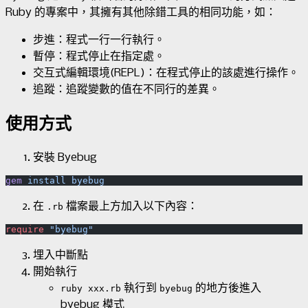
Ruby 的專案中，其擁有其他除錯工具的相同功能，如：
步進：程式一行一行執行。
暫停：程式停止在指定處。
交互式編輯環境(REPL)：在程式停止的該處進行操作。
追蹤：追蹤變數的值在不同行的差異。
使用方式
安裝 Byebug
gem
 install
在
檔案最上方加入以下內容：
.rb
require
 "byebug"
埋入中斷點
開始執行
執行到
的地方後進入
ruby xxx.rb
byebug
byebug 模式