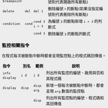
breakpoint
號則代表開啟所有斷點)
刪除編號 1 的斷點(如果沒指定編
delete
del
del 1
號則代表刪除所有斷點)
為編號 3 的斷點新增
的判
cond 3
i > 3
condition
cond
i > 3
斷式
cond 3
刪除編號 3 的斷點判斷式
監控相關指令
在程式每次被斷點中斷時都會呈現監控點上的程式碼回傳值。
指令
別名
範例
說明
列出所有監控的編號、啟用與否和
info
i d
i d
display
其程式碼
新增一個每次被斷點中斷時，都會
disp
display
disp
arg
呈現
數值的監控點
arg
列出所有監控點的編號、程式碼和
disp
其回傳值