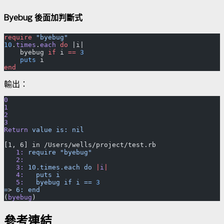
Byebug 後面加判斷式
require
 "byebug"
10
.
times
.
each
 do
 |i|
    byebug 
if
 i 
==
 3
    puts
 i
end
輸出：
0
1
2
3
Return
 value
 is:
 nil
[1, 6] in /Users/wells/project/test.rb
   1:
 require
 "byebug"
   2:
   3:
 10.times.each
 do
 |
i
|
   4:
   puts
 i
   5:
   byebug
 if
 i
 ==
 3
=
> 
6:
 end
(
byebug
)
參考連結