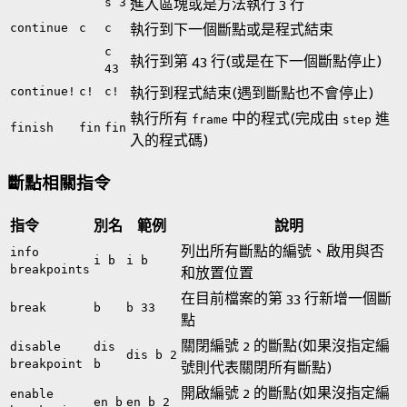
s 3
進入區塊或是方法執行 3 行
continue
c
c
執行到下一個斷點或是程式結束
c
執行到第 43 行(或是在下一個斷點停止)
43
continue!
c!
c!
執行到程式結束(遇到斷點也不會停止)
執行所有
中的程式(完成由
進
frame
step
finish
fin
fin
入的程式碼)
斷點相關指令
指令
別名
範例
說明
列出所有斷點的編號、啟用與否
info
i b
i b
breakpoints
和放置位置
在目前檔案的第 33 行新增一個斷
break
b
b 33
點
關閉編號 2 的斷點(如果沒指定編
disable
dis
dis b 2
breakpoint
b
號則代表關閉所有斷點)
開啟編號 2 的斷點(如果沒指定編
enable
en b
en b 2