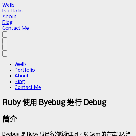
Wells
Portfolio
About
Blog
Contact Me
Wells
Portfolio
About
Blog
Contact Me
Ruby 使用 Byebug 進行 Debug
簡介
Byebug 是 Ruby 很出名的除錯工具，以 Gem 的方式加入進