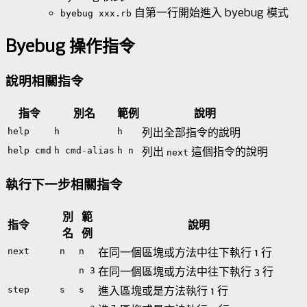
自第一行開始進入 byebug 模式
byebug xxx.rb
Byebug 操作指令
說明相關指令
指令
別名
範例
說明
help
h
h
列出全部指令的說明
help cmd
h cmd-alias
h n
列出
這個指令的說明
next
執行下一步相關指令
別
範
指令
說明
名
例
next
n
n
在同一個區塊或方法中往下執行 1 行
n 3
在同一個區塊或方法中往下執行 3 行
step
s
s
進入區塊或是方法執行 1 行