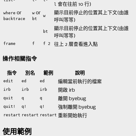
會在往前 10 行)
l
or
or
顯示目前停止的位置其上下文(由誰
where
w
w
backtrace
bt
呼叫等等)
顯示目前停止的位置其上下文(由誰
bt
呼叫等等)
frame
f
f 2
往上 2 層查看進入點
操作相關指令
指令
別名
範例
說明
edit
ed
ed
編輯當前執行的檔案
irb
irb
irb
開啟 irb
quit
q
q
離開 byebug
quit!
q!
q!
強制離開 byebug
restart
restart
restart
重新開始執行
使用範例