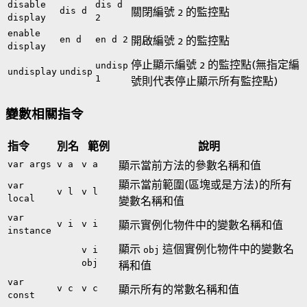
disable
dis d
dis d
關閉編號 2 的監控點
display
2
enable
en d
en d 2
開啟編號 2 的監控點
display
停止顯示編號 2 的監控點(無指定編
undisp
undisplay
undisp
1
號則代表停止顯示所有監控點)
變數相關指令
指令
別名
範例
說明
var args
v a
v a
顯示當前方法的參數名稱和值
顯示當前範圍(區塊或是方法)的所有
var
v l
v l
local
變數名稱和值
var
v i
v i
顯示實例化物件中的變數名稱和值
instance
顯示
這個實例化物件中的變數名
v i
obj
obj
稱和值
var
v c
v c
顯示所有的常數名稱和值
const