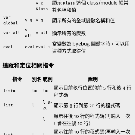
顯示
這個 class/module 裡常
v c
Klass
Klass
數名稱和值
var
v g
v g
顯示所有的全域變數名稱和值
global
v
var all
v all
顯示所有的變數
all
當變數為 byebug 關鍵字時，可以用
eval
eval
eval i
這種方式取得值
追蹤和定位相關指令
指令
別名
範例
說明
顯示目前執行位置的前 5 行和後 4 行
list=
l=
l=
程式碼
l 8-
list
l
顯示第 8 行到第 20 行的程式碼
20
顯示往後 10 行的程式碼(再輸入一次
l
會在往後 10 行)
l
顯示往前 10 行的程式碼(再輸入一次
list-
l-
l-