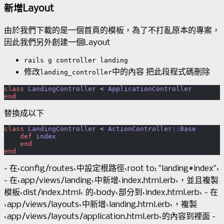
新增Layout
由於我們下載的是一個首頁的模板，為了不打亂原本的專案，
因此我們另外創建一個Layout
rails g controller landing
修改
中的內容 把此段程式碼刪除
landing_controller
class
 LandingController
 < 
ApplicationController
end
替換成以下
class
 LandingController
 < 
ActionController::Base
    def
 index
    end
end
- 在`config/routes`中設定根路徑`root to: "landing#index"`
- 在`app/views/landing`中新增`index.html.erb`，並且複製
模板`dist/index.html` 的`body`部分到`index.html.erb` - 在
`app/views/layouts`中新增`landing.html.erb`，複製
`app/views/layouts/application.html.erb`的內容到裡面 -