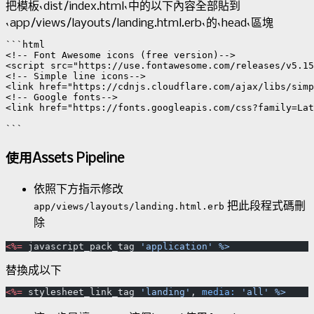
把模板`dist/index.html`中的以下內容全部貼到
`app/views/layouts/landing.html.erb`的`head`區塊
```html

<!-- Font Awesome icons (free version)-->

<script src="https://use.fontawesome.com/releases/v5.15
<!-- Simple line icons-->

<link href="https://cdnjs.cloudflare.com/ajax/libs/simp
<!-- Google fonts-->

<link href="https://fonts.googleapis.com/css?family=Lat
使用Assets Pipeline
依照下方指示修改
把此段程式碼刪
app/views/layouts/landing.html.erb
除
<%=
 javascript_pack_tag 
'application'
替換成以下
<%=
 stylesheet_link_tag 
'landing'
, 
media:
 'all'